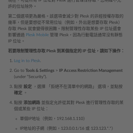
現在，可從所有 IP 位址對 Plesk 進行管理性存取，您明確不允
許的位址除外。
第二個選項更為嚴格。該選項會減少對 Plesk 的非經授權存取的
幾率，但是要想從不常用位址（例如，外出是想要存取 Plesk）
存取 Plesk 就會變得很困難。限制管理性存取某些 IP 位址還會
影響通過
Plesk Mobile
管理 Plesk，因為行動電話通常沒有靜態
IP 位址。
若要限制管理性存取 Plesk 到某個指定的 IP 位址，請如下操作：
Log in to Plesk
.
Go to
Tools & Settings
>
IP Access Restriction Management
(under “Security”).
點按
設定
，選擇 「拒絕不在清單中的網路」 選項，並點按
確定
。
點按
添加網路
並指定允許從其對 Plesk 進行管理性存取的某
個或某些 IP 位址：
單個IP地址（例如，192.168.1.110）
IP地址的子網（例如，123.0.0.1/16 或 123.123.*.*）