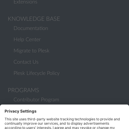
Extensions
KNOWLEDGE BASE
Documentation
Help Center
Migrate to Plesk
Contact Us
Plesk Lifecycle Policy
PROGRAMS
Contributor Program
Partner Program
COMMUNITY