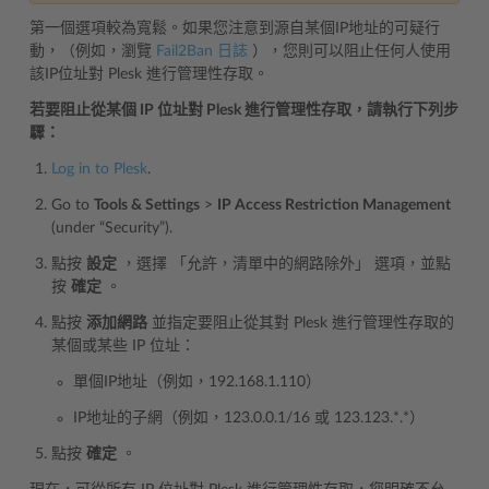
第一個選項較為寬鬆。如果您注意到源自某個IP地址的可疑行
動，（例如，瀏覽
Fail2Ban 日誌
），您則可以阻止任何人使用
該IP位址對 Plesk 進行管理性存取。
若要阻止從某個 IP 位址對 Plesk 進行管理性存取，請執行下列步
驟：
Log in to Plesk
.
Go to
Tools & Settings
>
IP Access Restriction Management
(under “Security”).
點按
設定
，選擇 「允許，清單中的網路除外」 選項，並點
按
確定
。
點按
添加網路
並指定要阻止從其對 Plesk 進行管理性存取的
某個或某些 IP 位址：
單個IP地址（例如，192.168.1.110）
IP地址的子網（例如，123.0.0.1/16 或 123.123.*.*）
點按
確定
。