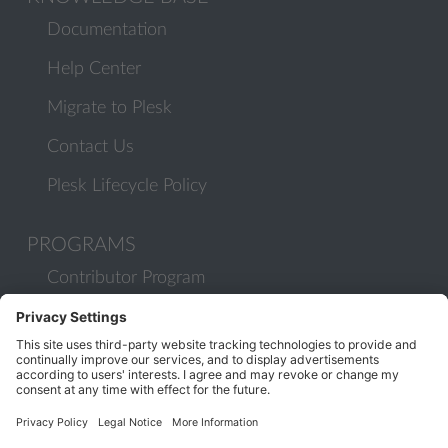
Documentation
Help Center
Migrate to Plesk
Contact Us
Plesk Lifecycle Policy
PROGRAMS
Contributor Program
Partner Program
COMMUNITY
Blog