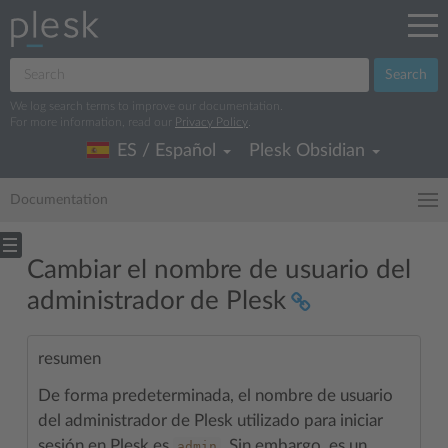
Search
We log search terms to improve our documentation.
For more information, read our
Privacy Policy
.
ES / Español
Plesk Obsidian
Documentation
Cambiar el nombre de usuario del
administrador de Plesk
resumen
De forma predeterminada, el nombre de usuario
del administrador de Plesk utilizado para iniciar
sesión en Plesk es
. Sin embargo, es un
admin