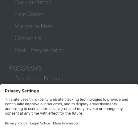
Documentation
Help Center
Migrate to Plesk
Contact Us
Plesk Lifecycle Policy
PROGRAMS
Contributor Program
Partner Program
COMMUNITY
Blog
Forums