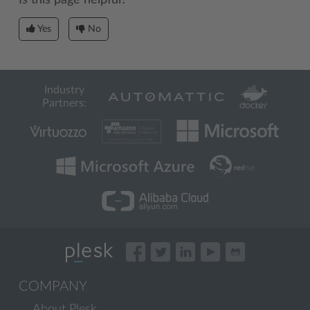
Yes
No
Industry
Partners:
COMPANY
About Plesk