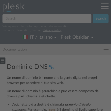
Search
We log search terms to improve our documentation.
For more information, read our
Privacy Policy
.
IT / Italiano
Plesk Obsidian
Documentation
Domini e DNS
Un nome di dominio è il nome che la gente digita nei propri
browser per accedere al tuo sito web.
Un nome di dominio è gerarchico e può essere composto da
diverse parti chiamate etichette:
L’etichetta più a destra è chiamata
dominio di livello
com
superiore
. Per esempio,
è il dominio di livello superiore