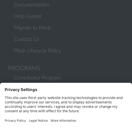
Documentation
Help Center
Migrate to Plesk
Contact Us
Plesk Lifecycle Policy
PROGRAMS
Contributor Program
Partner Program
COMMUNITY
Blog
Forums