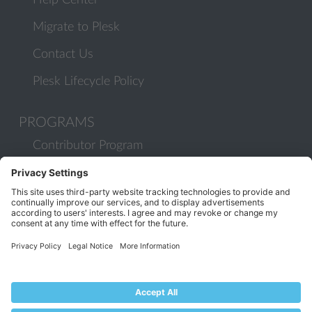
Help Center
Migrate to Plesk
Contact Us
Plesk Lifecycle Policy
PROGRAMS
Contributor Program
Partner Program
COMMUNITY
Blog
Forums
Plesk University