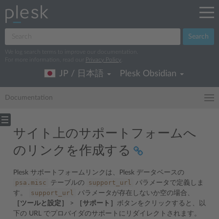
Search
We log search terms to improve our documentation.
For more information, read our
Privacy Policy
.
JP / 日本語
Plesk Obsidian
Documentation
サイト上のサポートフォームへ
のリンクを作成する
Plesk サポートフォームリンクは、Plesk データベースの
psa.misc
support_url
テーブルの
パラメータで定義しま
support_url
す。
パラメータが存在しないか空の場合、
［ツールと設定］
>
［サポート］
ボタンをクリックすると、以
下の URL でプロバイダのサポートにリダイレクトされます。