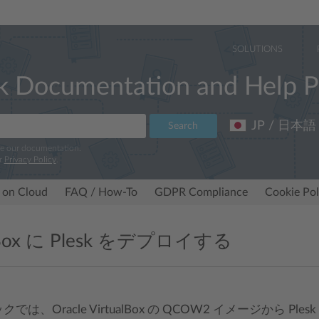
SOLUTIONS
k Documentation and Help P
JP / 日本語
Search
ve our documentation.
r
Privacy Policy
.
 on Cloud
FAQ / How-To
GDPR Compliance
Cookie Pol
alBox に Plesk をデプロイする
では、Oracle VirtualBox の QCOW2 イメージから 