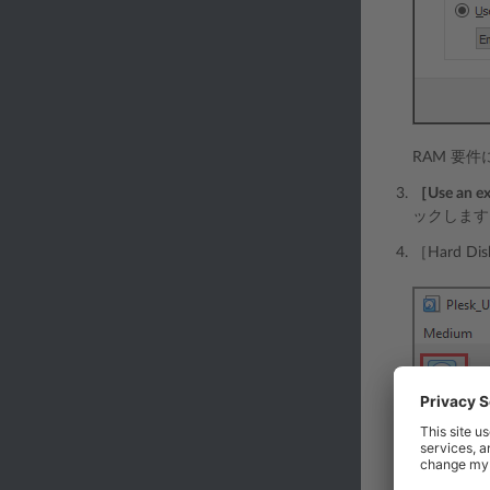
RAM 要
［Use an exi
ックします
［Hard 