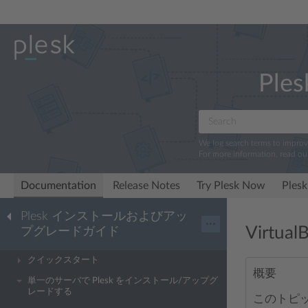
Ples
We log search terms to impro
For more information, read ou
Documentation
Release Notes
Try Plesk Now
Plesk
Plesk インストールおよびアッ
···
Virtu
プグレードガイド
クイックスタート
概要
単一のサーバで Plesk をインストール/アップグ
レードする
このトピック