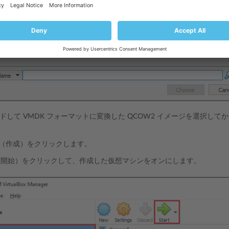
ドして VMDK フォーマットに変換した QCOW2 イメージを選択して
（作成）をクリックします。
（開始）をクリックして、作成した仮想マシンをオンにします。