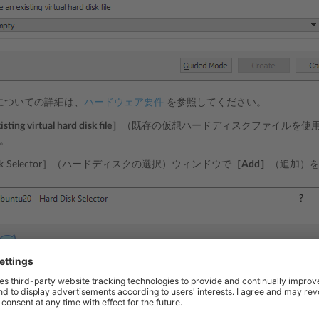
件についての詳細は、
ハードウェア要件
を参照してください。
sting virtual hard disk file］
（既存の仮想ハードディスクファイルを使
。
Disk Selector］（ハードディスクの選択）ウィンドウで
［Add］
（追加）