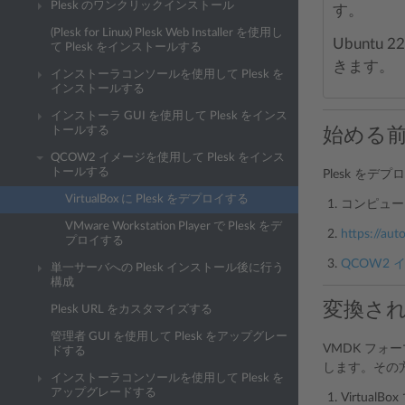
Plesk のワンクリックインストール
す。
(Plesk for Linux) Plesk Web Installer を使用し
Ubuntu
て Plesk をインストールする
きます。
インストーラコンソールを使用して Plesk を
インストールする
インストーラ GUI を使用して Plesk をインス
始める
トールする
QCOW2 イメージを使用して Plesk をインス
トールする
Plesk を
VirtualBox に Plesk をデプロイする
コンピュータに
VMware Workstation Player で Plesk をデ
https://aut
プロイする
QCOW2 
単一サーバへの Plesk インストール後に行う
構成
変換され
Plesk URL をカスタマイズする
管理者 GUI を使用して Plesk をアップグレー
VMDK フォー
ドする
します。その
インストーラコンソールを使用して Plesk を
アップグレードする
VirtualBo