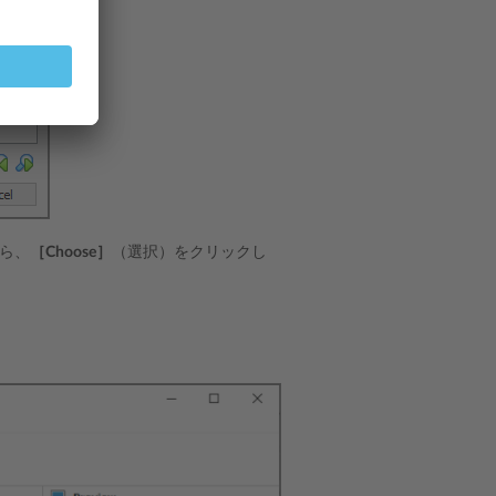
から、
［Choose］
（選択）をクリックし