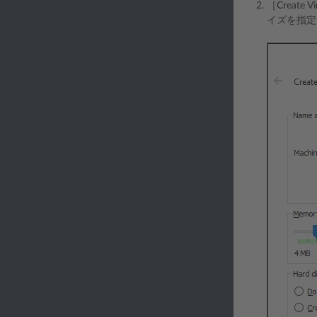
［Creat
イズを指定