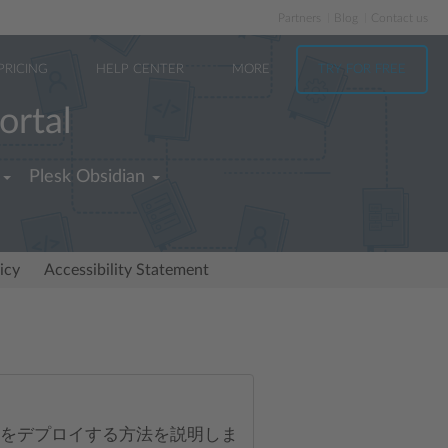
Partners
Blog
Contact us
PRICING
HELP CENTER
MORE
TRY FOR FREE
ortal
Plesk Obsidian
icy
Accessibility Statement
Plesk をデプロイする方法を説明しま