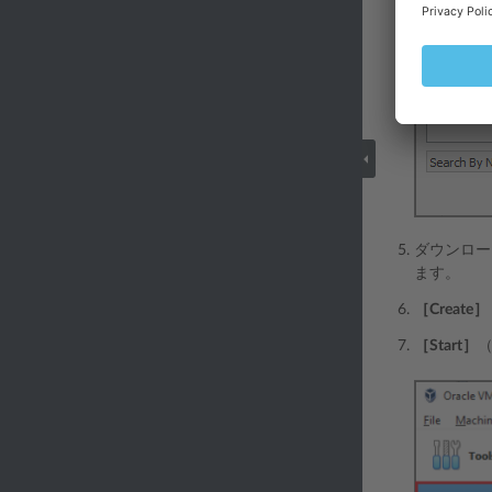
ダウンロー
ます。
［Create］
［Start］