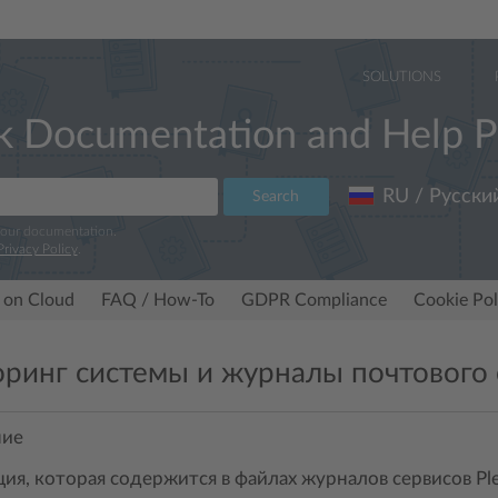
SOLUTIONS
k Documentation and Help P
RU / Русски
Search
 our documentation.
Privacy Policy
.
 on Cloud
FAQ / How-To
GDPR Compliance
Cookie Pol
ринг системы и журналы почтового 
ние
я, которая содержится в файлах журналов сервисов P