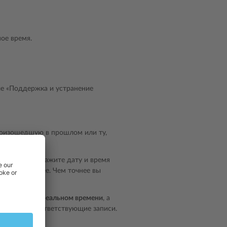
ое время.
ле «Поддержка и устранение
роизошедшую в прошлом или ту,
те дату» и укажите дату и время
и даты и новее. Чем точнее вы
бновление в реальном времени
, а
оявиться соответствующие записи.