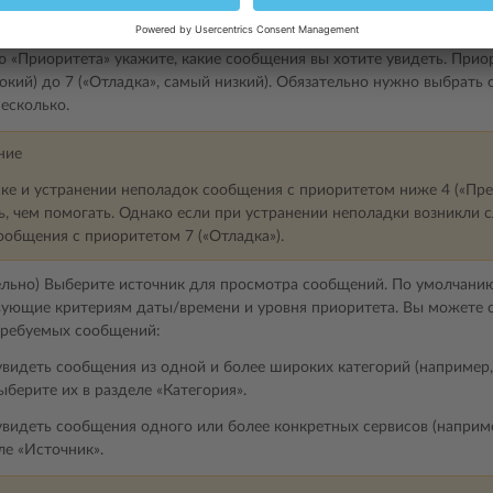
а значок
, чтобы настроить фильтр.
«Приоритета» укажите, какие сообщения вы хотите увидеть. Приори
окий) до 7 («Отладка», самый низкий). Обязательно нужно выбрать
несколько.
ние
ке и устранении неполадок сообщения с приоритетом ниже 4 («Пре
ь, чем помогать. Однако если при устранении неполадки возникли 
ообщения с приоритетом 7 («Отладка»).
ельно) Выберите источник для просмотра сообщений. По умолчани
вующие критериям даты/времени и уровня приоритета. Вы можете с
требуемых сообщений:
видеть сообщения из одной и более широких категорий (например,
выберите их в разделе «Категория».
видеть сообщения одного или более конкретных сервисов (например,
ле «Источник».