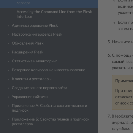
Если эт
сервера
возникн
Accessing the Command Line from the Plesk
укажете
Interface
Если пр
Администрирование Plesk
затем 
Настройка интерфейса Plesk
Нажмите н
Обновления Plesk
Расширения Plesk
С помощью 
Статистика и мониторинг
самый выс
указать и 
Резервное копирование и восстановление
Клиенты и реселлеры
Примеча
Создание вашего первого сайта
При поис
Управление сайтами
отвлекат
список с
Приложение A: Свойства хостинг-планов и
подписок
(Необязат
Приложение Б: Свойства планов и подписок
журнала, 
реселлеров
службам.