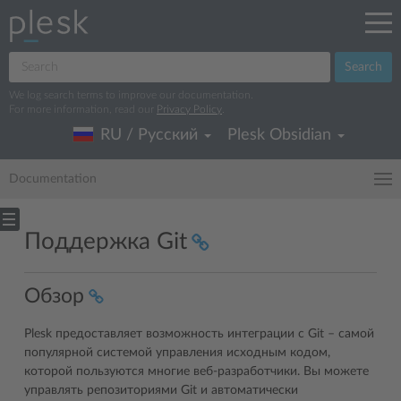
Search
We log search terms to improve our documentation.
For more information, read our
Privacy Policy
.
RU / Русский
Plesk Obsidian
Documentation
Поддержка Git
Обзор
Plesk предоставляет возможность интеграции с Git – самой
популярной системой управления исходным кодом,
которой пользуются многие веб-разработчики. Вы можете
управлять репозиториями Git и автоматически