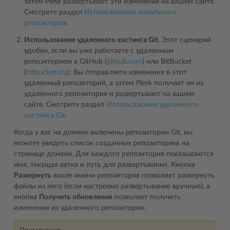
затем Plesk развертывает эти изменения на вашем сайте.
Смотрите раздел
Использование локального
репозитория
.
Использование удаленного хостинга Git
. Этот сценарий
удобен, если вы уже работаете с удаленным
репозиторием в GitHub (
github.com
) или BitBucket
(
bitbucket.org
). Вы отправляете изменения в этот
удаленный репозиторий, а затем Plesk получает их из
удаленного репозитория и развертывает на вашем
сайте. Смотрите раздел
Использование удаленного
хостинга Git
.
Когда у вас на домене включены репозитории Git, вы
можете увидеть список созданных репозиториев на
странице домена. Для каждого репозитория показываются
имя, текущая ветка и путь для развертывания. Кнопка
Развернуть
возле имени репозитория позволяет развернуть
файлы из него (если настроено развертывание вручную), а
кнопка
Получить обновления
позволяет получить
изменения из удаленного репозитория.