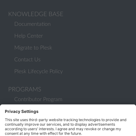
KNOWLEDGE BASE
Documentation
Help Center
Migrate to Plesk
Contact Us
Plesk Lifecycle Policy
PROGRAMS
Contributor Program
Partner Program
COMMUNITY