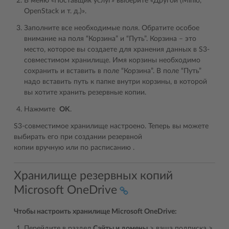
В меню «Поставщик услуг» выберите «Другой (Minio,
OpenStack и т. д.)».
Заполните все необходимые поля. Обратите особое
внимание на поля “Корзина” и “Путь”. Корзина – это
место, которое вы создаете для хранения данных в S3-
совместимом хранилище. Имя корзины необходимо
сохранить и вставить в поле “Корзина”. В поле “Путь”
надо вставить путь к папке внутри корзины, в которой
вы хотите хранить резервные копии.
Нажмите
OK
.
S3-совместимое хранилище настроено. Теперь вы можете
выбирать его при создании резервной
копии вручную или по расписанию .
Хранилище резервных копий
Microsoft OneDrive
Чтобы настроить хранилище Microsoft OneDrive:
Перейдите в раздел
Сайты и домены
> ваша подписка >