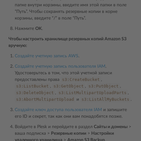
папке внутри корзины, введите имя этой папки в поле
“Путь”. Чтобы сохранять резервные копии в корне
корзины, введите “/” в поле “Путь”.
Нажмите
OK
.
Чтобы настроить хранилище резервных копий Amazon S3
вручную:
Создайте учетную запись AWS
.
Создайте учетную запись пользователя IAM
.
Удостоверьтесь в том, что этой учетной записи
s3:CreateBucket
предоставлены права
,
s3:ListBucket
s3:GetObject
s3:PutObject
,
,
,
s3:DeleteObject
s3:ListMultipartUploadParts
,
,
s3:AbortMultipartUpload
s3:ListAllMyBuckets
и
.
Создайте ключ доступа пользователя IAM
и запишите
его ID и секрет, так как они вам понадобятся позже.
Войдите в Plesk и перейдите в раздел
Сайты и домены
>
ваша подписка >
Резервные копии
>
Настройки
удаленного хранилища
>
Amazon S3 Backup
.