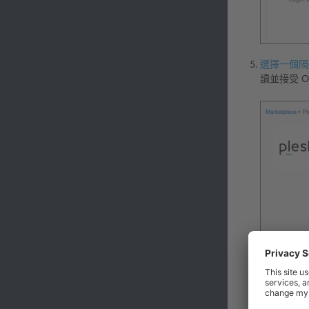
選擇一個隔
讀並接受 Or