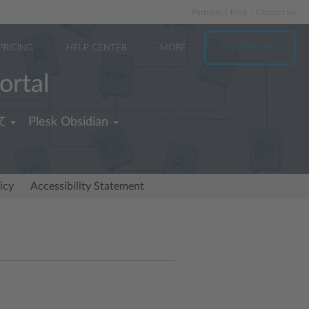
Partners
Blog
Contact us
PRICING
HELP CENTER
MORE
TRY FOR FREE
ortal
文
Plesk Obsidian
icy
Accessibility Statement