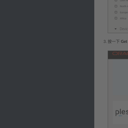
按一下
Get