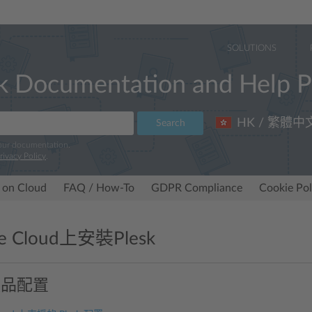
SOLUTIONS
k Documentation and Help P
HK / 繁體中
Search
 our documentation.
rivacy Policy
.
 on Cloud
FAQ / How-To
GDPR Compliance
Cookie Pol
e Cloud上安裝Plesk
產品配置