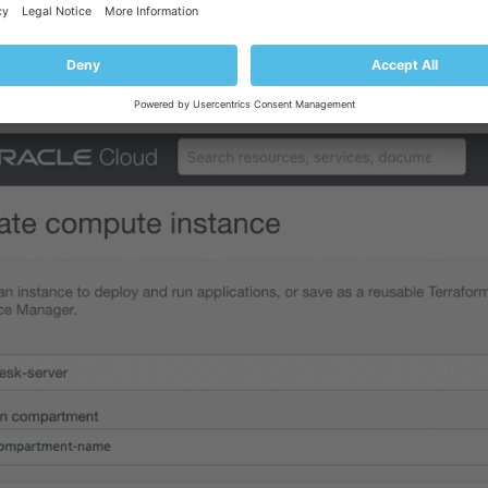
例指定一個可識別的名稱。
間
。
Cloud會自動選擇您所在區域的資料中心（Oracle Cloud稱之為」availabili
下」Placement」 (放置)部分中的 「Edit」 (編輯)。