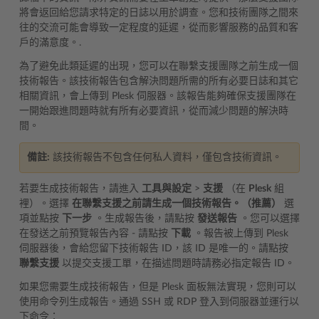
將會返回給您請求特定的日誌以用於調查。您和技術團隊之間來
往的交流可能會導致一定程度的延遲，從而影響服務的品質和客
戶的滿意度。.
為了避免此類延遲的出現，您可以在聯繫支援團隊之前生成一個
技術報告。該技術報告包含解決問題所需的所有必要日誌和其它
相關資訊，會上傳到 Plesk 伺服器。該報告能夠確保支援團隊在
一開始跟進問題時就有所有必要資訊，從而減少問題的解決時
間。
備註:
該技術報告不包含任何私人資料，僅包含技術資訊。
若要生成技術報告，請進入
工具與設定
>
支援
（在
Plesk
組
裡）。選擇
在聯繫支援之前請生成一個技術報告。（推薦）
選
項並點按
下一步
。生成報告後，請點按
發送報告
。您可以選擇
在發送之前預覽報告內容 - 請點按
下載
。報告被上傳到 Plesk
伺服器後，會給您留下技術報告 ID，該 ID 是唯一的。請點按
聯繫支援
以提交支援工單，在描述問題時請務必指定報告 ID。
如果您需要生成技術報告，但是 Plesk 面板無法實現，您則可以
使用命令列生成報告。通過 SSH 或 RDP 登入到伺服器並運行以
下命令：