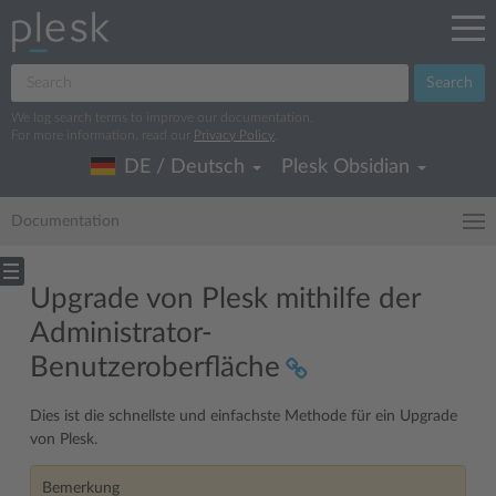
Search
We log search terms to improve our documentation.
For more information, read our
Privacy Policy
.
DE / Deutsch
Plesk Obsidian
Documentation
Upgrade von Plesk mithilfe der
Administrator-
Benutzeroberfläche
Dies ist die schnellste und einfachste Methode für ein Upgrade
von Plesk.
Bemerkung