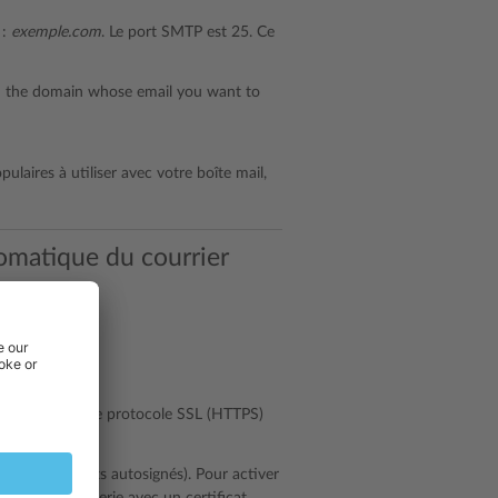
 :
exemple.com
. Le port SMTP est 25. Ce
 the domain whose email you want to
ulaires à utiliser avec votre boîte mail,
omatique du courrier
domaines avec le protocole SSL (HTTPS)
 des certificats autosignés). Pour activer