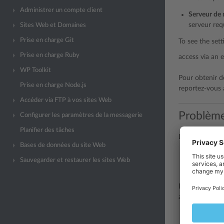
Administrer un compte client
Serveur de 
serveur req
Sites Web et Domaines
Prise en charge Git
To see the sett
Prise en charge Ruby
access via an e
WP Toolkit
Pour obtenir de
Prise en charge Node.js
reportez-vous 
Accéder via FTP à vos sites Web
Problème
Configurer les paramètres de la messagerie
Planifier des tâches
La découverte 
Bases de données du site Web
Clients de 
Sauvegarder et restaurer les sites Web
Les domain
Dans certains 
activé :
Les domaine