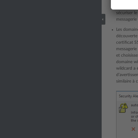
la découve
SSL/TLS pay
sécuriser l
messagerie 
Les domaine
découverte
certificat 
messagerie 
et choisisse
domaine wil
wildcard a 
d’avertisse
similaire à c