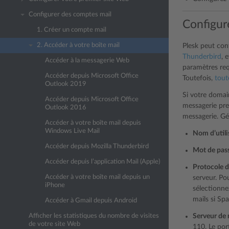
Configurer des comptes mail
Configure
1. Créer un compte mail
2. Accéder à votre boîte mail
Plesk peut con
Thunderbird
, 
Accéder à la messagerie Web
paramètres req
Accéder depuis Microsoft Office
Toutefois,
tout
Outlook 2019
Si votre domai
Accéder depuis Microsoft Office
messagerie pre
Outlook 2016
messagerie. Gé
Accéder à votre boîte mail depuis
Windows Live Mail
Nom d’utili
Accéder depuis Mozilla Thunderbird
Mot de pas
Accéder depuis l’application Mail (Apple)
Protocole d
Accéder à votre boîte mail depuis un
serveur. Po
iPhone
sélectionne
mails si Sp
Accéder à Gmail depuis Android
Serveur de 
Afficher les statistiques du nombre de visites
de votre site Web
110. Le por