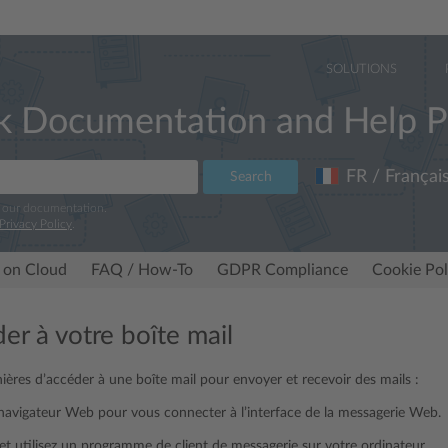
SOLUTIONS
k Documentation and Help P
FR / Françai
Search
e our documentation.
Privacy Policy
.
 on Cloud
FAQ / How-To
GDPR Compliance
Cookie Pol
er à votre boîte mail
nières d’accéder à une boîte mail pour envoyer et recevoir des mails :
 navigateur Web pour vous connecter à l’interface de la messagerie Web.
et utilisez un programme de client de messagerie sur votre ordinateur.