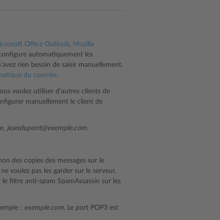
crosoft Office Outlook
,
Mozilla
le configure automatiquement les
n’avez rien besoin de saisir manuellement.
matique du courrier
.
s voulez utiliser d’autres clients de
figurer manuellement le client de
le,
jeandupont@exemple.com
.
 non des copies des messages sur le
 ne voulez pas les garder sur le serveur,
le filtre anti-spam SpamAssassin sur les
xemple :
exemple.com
. Le port POP3 est