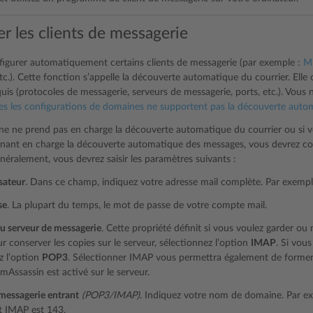
r les clients de messagerie
figurer automatiquement certains clients de messagerie (par exemple :
Mi
etc.). Cette fonction s’appelle la découverte automatique du courrier. El
uis (protocoles de messagerie, serveurs de messagerie, ports, etc.). Vous 
es les configurations de domaines ne supportent pas la découverte auto
ne ne prend pas en charge la découverte automatique du courrier ou si vou
nant en charge la découverte automatique des messages, vous devrez con
néralement, vous devrez saisir les paramètres suivants :
sateur
. Dans ce champ, indiquez votre adresse mail complète. Par exemp
se
. La plupart du temps, le mot de passe de votre compte mail.
u serveur de messagerie
. Cette propriété définit si vous voulez garder ou
ur conserver les copies sur le serveur, sélectionnez l’option
IMAP
. Si vous
z l’option
POP3
. Sélectionner IMAP vous permettra également de former 
amAssassin est activé sur le serveur.
messagerie entrant
(POP3/IMAP)
. Indiquez votre nom de domaine. Par e
t IMAP est 143.