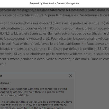
rte automatique du courrier via HTTPS,
sécurisez votre domaine
et le ser
ant émis par une autorité de certification de confiance ou avec un certif
e serveur de messagerie, allez dans
Sites Web & Domaines
> votre domain
» à côté de « Certificat SSL/TLS pour la messagerie ». Sélectionnez le cert
*
s ont des sous-domaines wildcard (ceux avec le préfixe astérisque
) d
 automatique du courrier via HTTPS pour ces domaines, créez un sous-d
SSL/TLS wildcard et sécurisez les éléments suivants avec ce certificat : le
et le sous-domaine wildcard créé. Pour sécuriser le sous-domaine wildcar
*
z le certificat wildcard (celui avec le préfixe astérisque
). Vous devez cho
dcard, car dans le cas contraire il utilisera par défaut le certificat SSL/T
été émis). Si vous ne choisissez pas le certificat wildcard pour un sous-
ment s’affiche pendant la découverte automatique des mails. Dans Micros
eci :