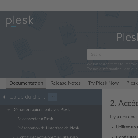
Ples
We log search terms to improv
For more information, read our
Documentation
Release Notes
Try Plesk Now
Plesk
Guide du client
···
2. Accéd
Démarrer rapidement avec Plesk
Il y a deux ma
Se connecter à Plesk
Utilisez un
Présentation de l’interface de Plesk
Configurez 
Configurer votre premier site Web