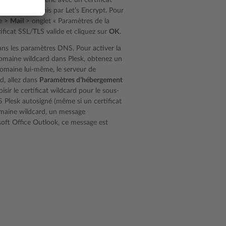
veur de messagerie avec un certificat
icat gratuit émis par Let’s Encrypt. Pour
e >
Mail
> onglet « Paramètres de la
ificat SSL/TLS valide et cliquez sur
OK
.
ans les paramètres DNS. Pour activer la
omaine wildcard dans Plesk, obtenez un
 domaine lui-même, le serveur de
d, allez dans
Paramètres d’hébergement
isir le certificat wildcard pour le sous-
LS Plesk autosigné (même si un certificat
domaine wildcard, un message
oft Office Outlook, ce message est