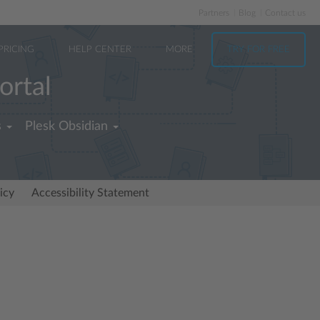
Partners
Blog
Contact us
PRICING
HELP CENTER
MORE
TRY FOR FREE
ortal
s
Plesk Obsidian
icy
Accessibility Statement