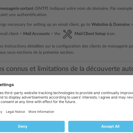
messagerie sortant
(SMTP)
. Indiquez votre nom de domaine. Par exemple
uiert une authentification.
ings necessary for setting up an email client, go to
Websites & Domains
>
mail client >
Mail Accounts
> the
Mail Client Setup
icon.
s instructions détaillées sur la configuration des clients de messagerie pop
aux sous-sections de la présente section.
s connus et limitations de la découverte aut
automatique du courrier ne fonctionne pas pour :
messagerie Microsoft Outlook 2019 et Microsoft Outlook 365.
es sans hébergement Web.
cas, la découverte automatique du courrier ne fonctionne pas pour les 
s ne sont pas sécurisés avec des certificats SSL/TLS valides (par exemple,