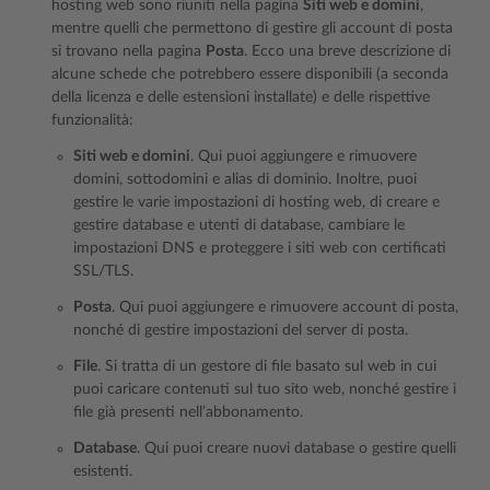
hosting web sono riuniti nella pagina
Siti web e domini
,
mentre quelli che permettono di gestire gli account di posta
si trovano nella pagina
Posta
. Ecco una breve descrizione di
alcune schede che potrebbero essere disponibili (a seconda
della licenza e delle estensioni installate) e delle rispettive
funzionalità:
Siti web e domini
. Qui puoi aggiungere e rimuovere
domini, sottodomini e alias di dominio. Inoltre, puoi
gestire le varie impostazioni di hosting web, di creare e
gestire database e utenti di database, cambiare le
impostazioni DNS e proteggere i siti web con certificati
SSL/TLS.
Posta
. Qui puoi aggiungere e rimuovere account di posta,
nonché di gestire impostazioni del server di posta.
File
. Si tratta di un gestore di file basato sul web in cui
puoi caricare contenuti sul tuo sito web, nonché gestire i
file già presenti nell’abbonamento.
Database
. Qui puoi creare nuovi database o gestire quelli
esistenti.