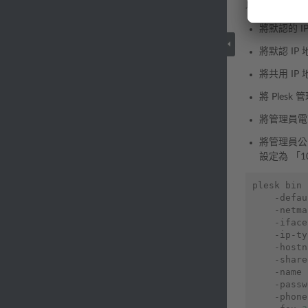
以下命令：
將默認的 I
將默認 I
將共用 IP
將 Ples
將管理員電話
將管理員公司名
設定為 「10
plesk
bin
-defau
-netma
-iface
-ip-ty
-hostn
-share
-name
-passw
-phone