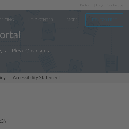
Partners
Blog
Contact us
PRICING
HELP CENTER
MORE
TRY FOR FREE
ortal
文
Plesk Obsidian
icy
Accessibility Statement
包括：