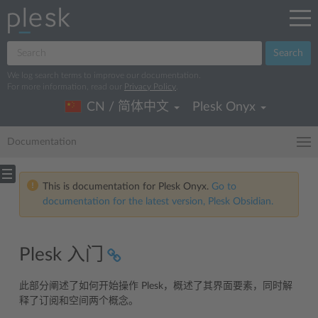
Search
We log search terms to improve our documentation.
For more information, read our
Privacy Policy
.
CN / 简体中文
Plesk Onyx
Documentation
This is documentation for Plesk Onyx.
Go to
documentation for the latest version, Plesk Obsidian.
Plesk 入门
此部分阐述了如何开始操作 Plesk，概述了其界面要素，同时解
释了订阅和空间两个概念。