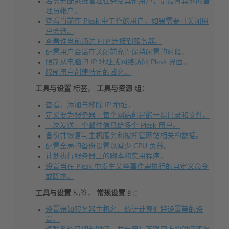
若需分配系统管理任务给其他用户，请设置其他的管
理员帐户。
查看当前在 Plesk 中工作的用户，如果需要可关闭用
户会话。
查看谁当前通过 FTP 连接到服务器。
配置用户会话在关闭前允许保持闲置的时段。
限制从电脑的 IP 地址或网络访问 Plesk 界面。
限制用户创建特定的域名。
工具与设置
标签，
工具与资源
组：
查看、添加与移除 IP 地址。
定义要为服务器上每个网站创建的一组目录和文件。
一次发送一个邮件信息给多个 Plesk 用户。
备份并恢复与主机服务和被托管网站相关的数据。
配置全局的备份设置以减少 CPU 负载。
计划执行服务器上的脚本和实用程序。
设置当在 Plesk 中发生某些事件需执行的自定义命令
或脚本。
工具与设置
标签，
常规设置
组：
设置诸如服务器主机名、统计计算偏好设置等的设
置。