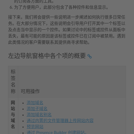
的订阅各方面的工具。
为了方便用户，此部分包含了各种控件和信息显示。
接下来，我们将会提供一些说明进一步阐述如何执行很多日常任
务。在大部分情况下，这些说明会引导用户打开其中一个标签以
及点击当中显示的一个控件。如果讨论中的标签或控件从面板中
丢失，最有可能的原因是该标签或控件已在订阅中被禁用。遇到
此类情况的客户需要联系其提供商寻求帮助。
左边导航窗格中各个项的概要
标
签
名
称
可用操作
网
添加域名
站
添加子域名
与
添加域名别名
域
通过内置的文件管理器上传网站内容
名
预览网站
通过 Presence Builder 创建网站。