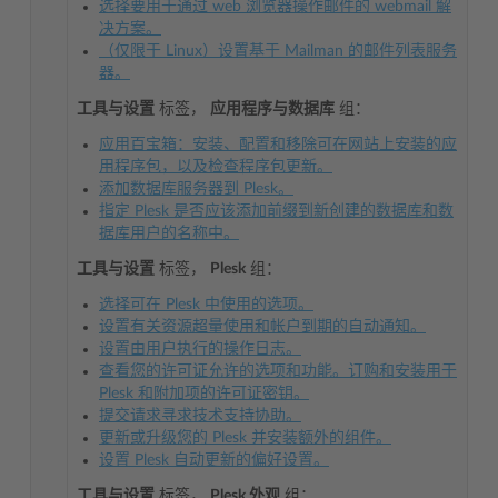
选择要用于通过 web 浏览器操作邮件的 webmail 解
决方案。
（仅限于 Linux）设置基于 Mailman 的邮件列表服务
器。
工具与设置
标签，
应用程序与数据库
组：
应用百宝箱：安装、配置和移除可在网站上安装的应
用程序包，以及检查程序包更新。
添加数据库服务器到 Plesk。
指定 Plesk 是否应该添加前缀到新创建的数据库和数
据库用户的名称中。
工具与设置
标签，
Plesk
组：
选择可在 Plesk 中使用的选项。
设置有关资源超量使用和帐户到期的自动通知。
设置由用户执行的操作日志。
查看您的许可证允许的选项和功能。订购和安装用于
Plesk 和附加项的许可证密钥。
提交请求寻求技术支持协助。
更新或升级您的 Plesk 并安装额外的组件。
设置 Plesk 自动更新的偏好设置。
工具与设置
标签，
Plesk 外观
组：