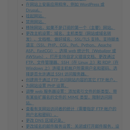
在网站上安装应用程序，例如 WordPress 或
Drupal。
挂起网站。
禁用网站。
移除网站，如果不是订阅的第一个（主要）网站。
更改主机设置：域名、主机类型（网站或域名转
发）、文档根、偏好域名、SSL/TLS 支持、支持脚本
语言（SSI、PHP、CGI、Perl、Python、Apache
ASP、FastCGI）、选择 web 统计包（Webalizer 或
AWStats）、打开支持自定义错误文档、更改通过
FTP、文件管理器、SSH（在 Linux 上）和 RDP（在
Windows 上）连接主机帐户所需用户名和密码、选
择是否允许通过 SSH 访问服务器。
创建用于通过 FTP 访问网站内容的其它 FTP 帐户。
为网站设置 PHP 设置。
调整 web 服务器设置：添加索引文件的新类型、带
有某些扩展名的文件的 MIME 类型，限制访问网
站。
查看有关网站访问者的统计（需要指定 FTP 帐户的
用户名和密码）。
更改 DNS 区域记录。
更改域名的邮件服务设置：关闭或打开邮件服务，设