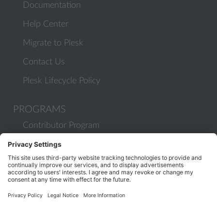
Documentation
Help Center
Migrate to Plesk
Contact Us
Plesk Lifecycle Policy
PROGRAMS
Contributor Program
Partner Program
COMMUNITY
Blog
Forums