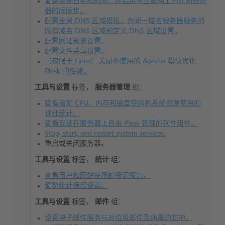
调整系统日期和时间，并启用与互联网上的时间服务
器时间同步。
配置全局 DNS 区域模板，为同一域名服务器服务的
所有域名 DNS 区域预定义 DNS 区域设置。
配置网站预览设置。
配置文件共享设置。
（仅限于 Linux）关闭不使用的 Apache 模块优化
Plesk 的性能。
工具与设置
标签，
服务器管理
组：
查看诸如 CPU、内存和磁盘空间的系统资源使用的
详细统计。
查看安装在服务器上且由 Plesk 管理的软件组件。
Stop, start, and restart system services.
重启或关闭服务器。
工具与设置
标签，
统计
组：
查看用户和网站使用的资源报告。
调整统计保留设置。
工具与设置
标签，
邮件
组：
设置电子邮件服务与对垃圾邮件及病毒的防护。