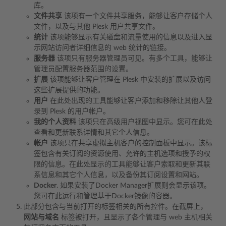
库。
文件共享
该项有一个文件共享服务，能够让客户存储个人
文件，以及与其他 Plesk 用户共享文件。
统计
该项能够显示有关磁盘和流量使用的信息以及进入显
示网站访问者详细信息的 web 统计的链接。
服务器
该项只有服务器管理员可见。有多个工具，能够让
管理员配置服务器范围的设置。
扩展
该项能够让客户管理在 Plesk 中安装的扩展以及访问
这些扩展提供的功能。
用户
在此处出现的工具能够让客户添加和移除让其他人登
录到 Plesk 的用户帐户。
我的个人资料
该项只在高级用户视图中显示。您可在此处
查看和更新联系详情和其它个人信息。
帐户
该项只在共享虚拟主机客户的控制面板中显示。该标
签包含有关订阅的资源使用、允许的主机选项和授予的权
限的信息。在此处显示的工具能够让客户索取和更新其联
系信息和其它个人信息，以及备份其订阅设置和网站。
Docker
. 如果安装了Docker Manager扩展则会显示该项。
您可在此运行和管理基于Docker镜像的容器。
此部分包含与当前打开的标签相关的所有控件。在截屏上，
网站与域名
标签被打开，且显示了各个管理与 web 主机相关