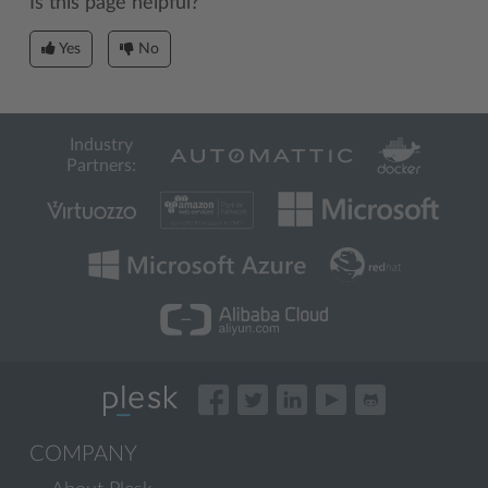
Is this page helpful?
Yes
No
Industry
Partners:
COMPANY