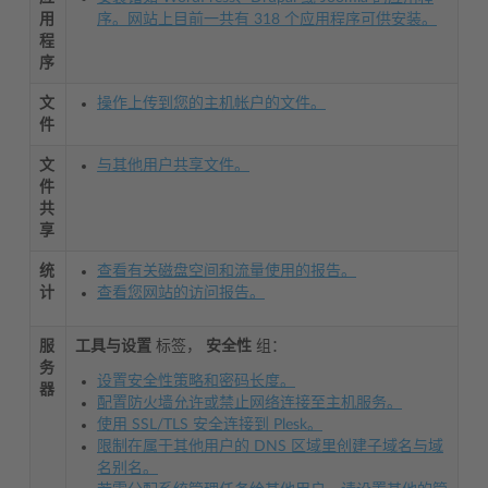
用
序。网站上目前一共有 318 个应用程序可供安装。
程
序
文
操作上传到您的主机帐户的文件。
件
文
与其他用户共享文件。
件
共
享
统
查看有关磁盘空间和流量使用的报告。
计
查看您网站的访问报告。
服
工具与设置
标签，
安全性
组：
务
设置安全性策略和密码长度。
器
配置防火墙允许或禁止网络连接至主机服务。
使用 SSL/TLS 安全连接到 Plesk。
限制在属于其他用户的 DNS 区域里创建子域名与域
名别名。