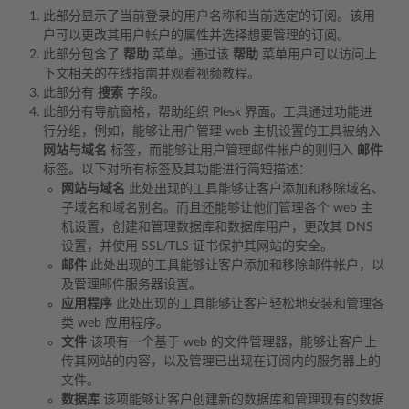
此部分显示了当前登录的用户名称和当前选定的订阅。该用
户可以更改其用户帐户的属性并选择想要管理的订阅。
此部分包含了
帮助
菜单。通过该
帮助
菜单用户可以访问上
下文相关的在线指南并观看视频教程。
此部分有
搜索
字段。
此部分有导航窗格，帮助组织 Plesk 界面。工具通过功能进
行分组，例如，能够让用户管理 web 主机设置的工具被纳入
网站与域名
标签，而能够让用户管理邮件帐户的则归入
邮件
标签。以下对所有标签及其功能进行简短描述：
网站与域名
此处出现的工具能够让客户添加和移除域名、
子域名和域名别名。而且还能够让他们管理各个 web 主
机设置，创建和管理数据库和数据库用户，更改其 DNS
设置，并使用 SSL/TLS 证书保护其网站的安全。
邮件
此处出现的工具能够让客户添加和移除邮件帐户，以
及管理邮件服务器设置。
应用程序
此处出现的工具能够让客户轻松地安装和管理各
类 web 应用程序。
文件
该项有一个基于 web 的文件管理器，能够让客户上
传其网站的内容，以及管理已出现在订阅内的服务器上的
文件。
数据库
该项能够让客户创建新的数据库和管理现有的数据